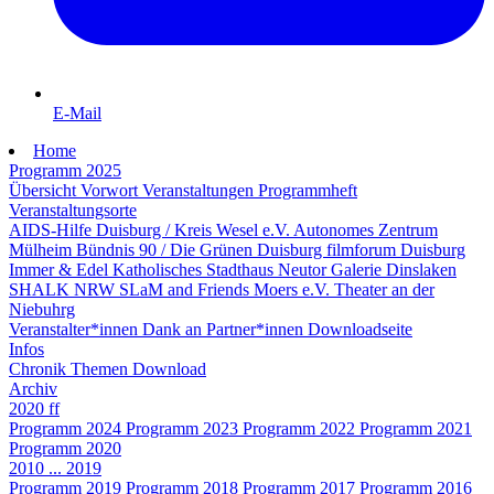
E-Mail
Home
Programm 2025
Übersicht
Vorwort
Veranstaltungen
Programmheft
Veranstaltungsorte
AIDS-Hilfe Duisburg / Kreis Wesel e.V.
Autonomes Zentrum
Mülheim
Bündnis 90 / Die Grünen Duisburg
filmforum Duisburg
Immer & Edel
Katholisches Stadthaus
Neutor Galerie Dinslaken
SHALK NRW
SLaM and Friends Moers e.V.
Theater an der
Niebuhrg
Veranstalter*innen
Dank an Partner*innen
Downloadseite
Infos
Chronik
Themen
Download
Archiv
2020 ff
Programm 2024
Programm 2023
Programm 2022
Programm 2021
Programm 2020
2010 ... 2019
Programm 2019
Programm 2018
Programm 2017
Programm 2016